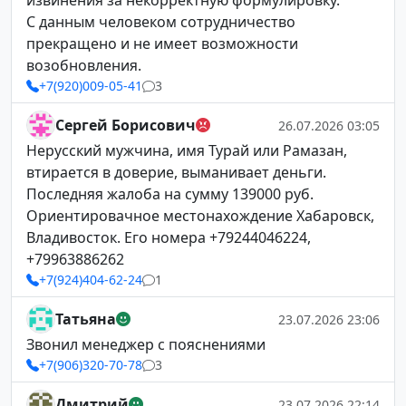
извинения за некорректную формулировку.
С данным человеком сотрудничество
прекращено и не имеет возможности
возобновления.
+7(920)009-05-41
3
Сергей Борисович
26.07.2026 03:05
Нерусский мужчина, имя Турай или Рамазан,
втирается в доверие, выманивает деньги.
Последняя жалоба на сумму 139000 руб.
Ориентировачное местонахождение Хабаровск,
Владивосток. Его номера +79244046224,
+79963886262
+7(924)404-62-24
1
Татьяна
23.07.2026 23:06
Звонил менеджер с пояснениями
+7(906)320-70-78
3
Дмитрий
23.07.2026 22:14