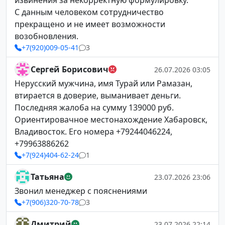
извинения за некорректную формулировку.
С данным человеком сотрудничество
прекращено и не имеет возможности
возобновления.
+7(920)009-05-41
3
Сергей Борисович
26.07.2026 03:05
Нерусский мужчина, имя Турай или Рамазан,
втирается в доверие, выманивает деньги.
Последняя жалоба на сумму 139000 руб.
Ориентировачное местонахождение Хабаровск,
Владивосток. Его номера +79244046224,
+79963886262
+7(924)404-62-24
1
Татьяна
23.07.2026 23:06
Звонил менеджер с пояснениями
+7(906)320-70-78
3
Дмитрий
23.07.2026 22:14