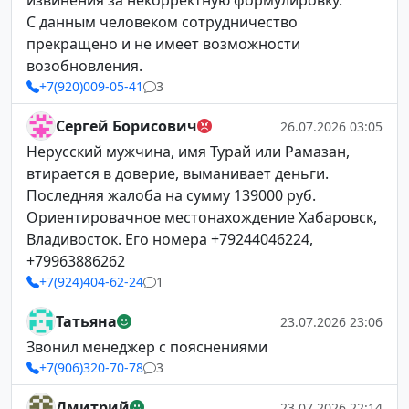
извинения за некорректную формулировку.
С данным человеком сотрудничество
прекращено и не имеет возможности
возобновления.
+7(920)009-05-41
3
Сергей Борисович
26.07.2026 03:05
Нерусский мужчина, имя Турай или Рамазан,
втирается в доверие, выманивает деньги.
Последняя жалоба на сумму 139000 руб.
Ориентировачное местонахождение Хабаровск,
Владивосток. Его номера +79244046224,
+79963886262
+7(924)404-62-24
1
Татьяна
23.07.2026 23:06
Звонил менеджер с пояснениями
+7(906)320-70-78
3
Дмитрий
23.07.2026 22:14