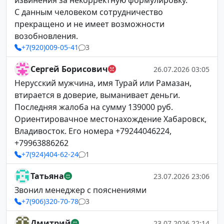
извинения за некорректную формулировку.
С данным человеком сотрудничество
прекращено и не имеет возможности
возобновления.
+7(920)009-05-41
3
Сергей Борисович
26.07.2026 03:05
Нерусский мужчина, имя Турай или Рамазан,
втирается в доверие, выманивает деньги.
Последняя жалоба на сумму 139000 руб.
Ориентировачное местонахождение Хабаровск,
Владивосток. Его номера +79244046224,
+79963886262
+7(924)404-62-24
1
Татьяна
23.07.2026 23:06
Звонил менеджер с пояснениями
+7(906)320-70-78
3
Дмитрий
23.07.2026 22:14