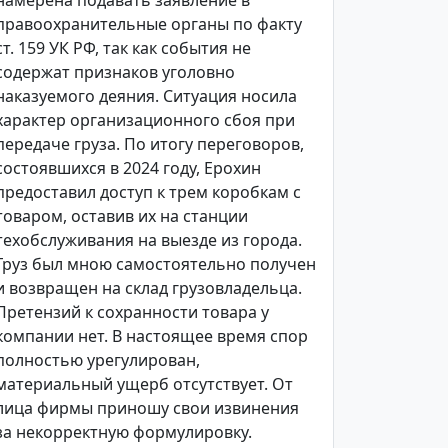
намерена подавать заявление в
правоохранительные органы по факту
ст. 159 УК РФ, так как события не
содержат признаков уголовно
наказуемого деяния. Ситуация носила
характер организационного сбоя при
передаче груза. По итогу переговоров,
состоявшихся в 2024 году, Ерохин
предоставил доступ к трем коробкам с
товаром, оставив их на станции
техобслуживания на выезде из города.
Груз был мною самостоятельно получен
и возвращен на склад грузовладельца.
Претензий к сохранности товара у
компании нет. В настоящее время спор
полностью урегулирован,
материальный ущерб отсутствует. От
лица фирмы приношу свои извинения
за некорректную формулировку.