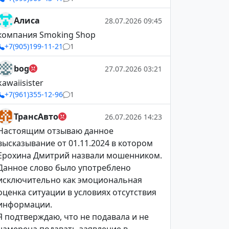
Алиса
28.07.2026 09:45
компания Smoking Shop
+7(905)199-11-21
1
bog
27.07.2026 03:21
kawaiisister
+7(961)355-12-96
1
ТрансАвто
26.07.2026 14:23
Настоящим отзываю данное
высказывание от 01.11.2024 в котором
Ерохина Дмитрий назвали мошенником.
Данное слово было употреблено
исключительно как эмоциональная
оценка ситуации в условиях отсутствия
информации.
Я подтверждаю, что не подавала и не