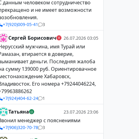
С данным человеком сотрудничество
прекращено и не имеет возможности
возобновления.
+7(920)009-05-41
3
Сергей Борисович
26.07.2026 03:05
Нерусский мужчина, имя Турай или
Рамазан, втирается в доверие,
выманивает деньги. Последняя жалоба
на сумму 139000 руб. Ориентировачное
местонахождение Хабаровск,
Владивосток. Его номера +79244046224,
+79963886262
+7(924)404-62-24
1
Татьяна
23.07.2026 23:06
Звонил менеджер с пояснениями
+7(906)320-70-78
3