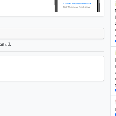
ервый.