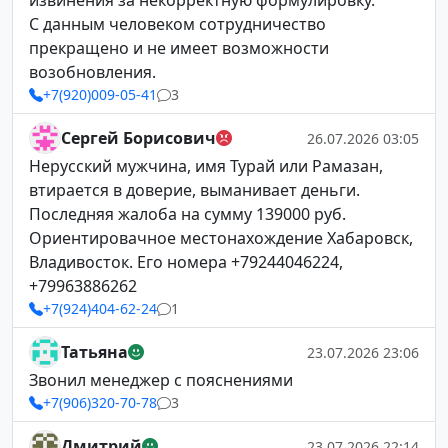
извинения за некорректную формулировку.
С данным человеком сотрудничество
прекращено и не имеет возможности
возобновления.
+7(920)009-05-41
3
Сергей Борисович
26.07.2026 03:05
Нерусский мужчина, имя Турай или Рамазан,
втирается в доверие, выманивает деньги.
Последняя жалоба на сумму 139000 руб.
Ориентировачное местонахождение Хабаровск,
Владивосток. Его номера +79244046224,
+79963886262
+7(924)404-62-24
1
Татьяна
23.07.2026 23:06
Звонил менеджер с пояснениями
+7(906)320-70-78
3
Дмитрий
23.07.2026 22:14