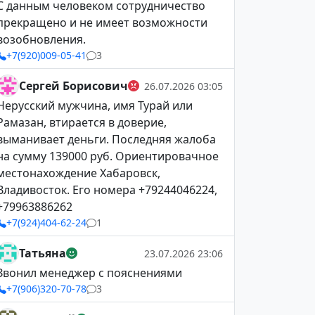
С данным человеком сотрудничество
прекращено и не имеет возможности
возобновления.
+7(920)009-05-41
3
Сергей Борисович
26.07.2026 03:05
Нерусский мужчина, имя Турай или
Рамазан, втирается в доверие,
выманивает деньги. Последняя жалоба
на сумму 139000 руб. Ориентировачное
местонахождение Хабаровск,
Владивосток. Его номера +79244046224,
+79963886262
+7(924)404-62-24
1
Татьяна
23.07.2026 23:06
Звонил менеджер с пояснениями
+7(906)320-70-78
3