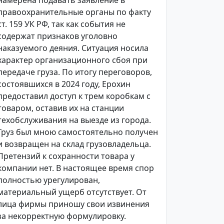
намерена подавать заявление в
правоохранительные органы по факту
ст. 159 УК РФ, так как события не
содержат признаков уголовно
наказуемого деяния. Ситуация носила
характер организационного сбоя при
передаче груза. По итогу переговоров,
состоявшихся в 2024 году, Ерохин
предоставил доступ к трем коробкам с
товаром, оставив их на станции
техобслуживания на выезде из города.
Груз был мною самостоятельно получен
и возвращен на склад грузовладельца.
Претензий к сохранности товара у
компании нет. В настоящее время спор
полностью урегулирован,
материальный ущерб отсутствует. От
лица фирмы приношу свои извинения
за некорректную формулировку.