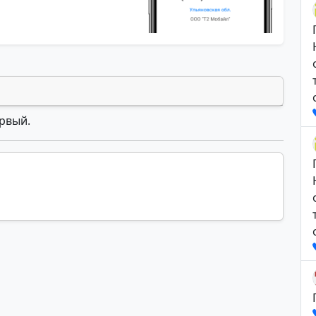
ервый.