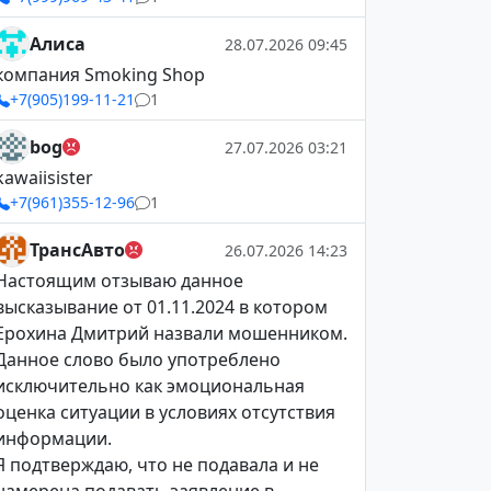
Алиса
28.07.2026 09:45
компания Smoking Shop
+7(905)199-11-21
1
bog
27.07.2026 03:21
kawaiisister
+7(961)355-12-96
1
ТрансАвто
26.07.2026 14:23
Настоящим отзываю данное
высказывание от 01.11.2024 в котором
Ерохина Дмитрий назвали мошенником.
Данное слово было употреблено
исключительно как эмоциональная
оценка ситуации в условиях отсутствия
информации.
Я подтверждаю, что не подавала и не