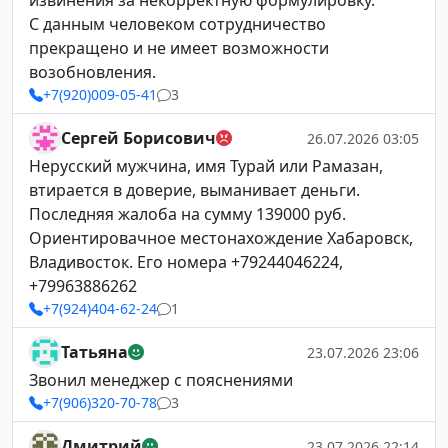
извинения за некорректную формулировку.
С данным человеком сотрудничество
прекращено и не имеет возможности
возобновления.
+7(920)009-05-41
3
Сергей Борисович
26.07.2026 03:05
Нерусский мужчина, имя Турай или Рамазан,
втирается в доверие, выманивает деньги.
Последняя жалоба на сумму 139000 руб.
Ориентировачное местонахождение Хабаровск,
Владивосток. Его номера +79244046224,
+79963886262
+7(924)404-62-24
1
Татьяна
23.07.2026 23:06
Звонил менеджер с пояснениями
+7(906)320-70-78
3
Дмитрий
23.07.2026 22:14