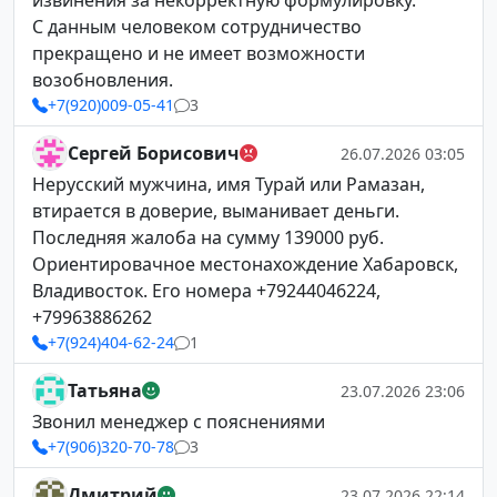
извинения за некорректную формулировку.
С данным человеком сотрудничество
прекращено и не имеет возможности
возобновления.
+7(920)009-05-41
3
Сергей Борисович
26.07.2026 03:05
Нерусский мужчина, имя Турай или Рамазан,
втирается в доверие, выманивает деньги.
Последняя жалоба на сумму 139000 руб.
Ориентировачное местонахождение Хабаровск,
Владивосток. Его номера +79244046224,
+79963886262
+7(924)404-62-24
1
Татьяна
23.07.2026 23:06
Звонил менеджер с пояснениями
+7(906)320-70-78
3
Дмитрий
23.07.2026 22:14