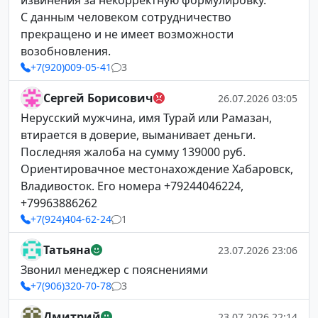
извинения за некорректную формулировку.
С данным человеком сотрудничество
прекращено и не имеет возможности
возобновления.
+7(920)009-05-41
3
Сергей Борисович
26.07.2026 03:05
Нерусский мужчина, имя Турай или Рамазан,
втирается в доверие, выманивает деньги.
Последняя жалоба на сумму 139000 руб.
Ориентировачное местонахождение Хабаровск,
Владивосток. Его номера +79244046224,
+79963886262
+7(924)404-62-24
1
Татьяна
23.07.2026 23:06
Звонил менеджер с пояснениями
+7(906)320-70-78
3
Дмитрий
23.07.2026 22:14