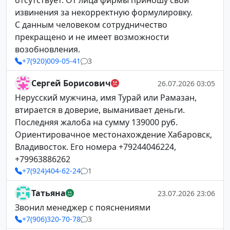
отсутствует. От лица фирмы приношу свои
извинения за некорректную формулировку.
С данным человеком сотрудничество
прекращено и не имеет возможности
возобновления.
+7(920)009-05-41
3
Сергей Борисович
26.07.2026 03:05
Нерусский мужчина, имя Турай или Рамазан,
втирается в доверие, выманивает деньги.
Последняя жалоба на сумму 139000 руб.
Ориентировачное местонахождение Хабаровск,
Владивосток. Его номера +79244046224,
+79963886262
+7(924)404-62-24
1
Татьяна
23.07.2026 23:06
Звонил менеджер с пояснениями
+7(906)320-70-78
3