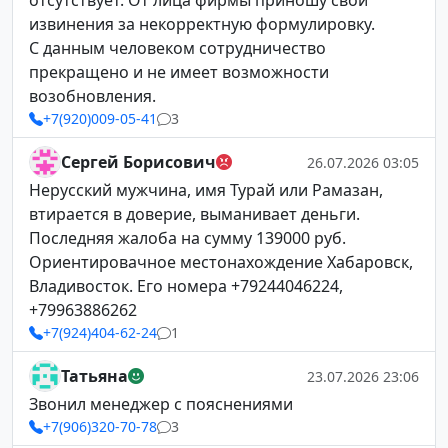
отсутствует. От лица фирмы приношу свои
извинения за некорректную формулировку.
С данным человеком сотрудничество
прекращено и не имеет возможности
возобновления.
+7(920)009-05-41
3
Сергей Борисович
26.07.2026 03:05
Нерусский мужчина, имя Турай или Рамазан,
втирается в доверие, выманивает деньги.
Последняя жалоба на сумму 139000 руб.
Ориентировачное местонахождение Хабаровск,
Владивосток. Его номера +79244046224,
+79963886262
+7(924)404-62-24
1
Татьяна
23.07.2026 23:06
Звонил менеджер с пояснениями
+7(906)320-70-78
3