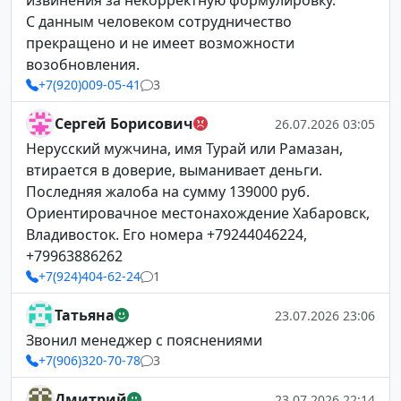
извинения за некорректную формулировку.
С данным человеком сотрудничество
прекращено и не имеет возможности
возобновления.
+7(920)009-05-41
3
Сергей Борисович
26.07.2026 03:05
Нерусский мужчина, имя Турай или Рамазан,
втирается в доверие, выманивает деньги.
Последняя жалоба на сумму 139000 руб.
Ориентировачное местонахождение Хабаровск,
Владивосток. Его номера +79244046224,
+79963886262
+7(924)404-62-24
1
Татьяна
23.07.2026 23:06
Звонил менеджер с пояснениями
+7(906)320-70-78
3
Дмитрий
23.07.2026 22:14