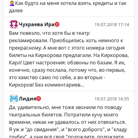
🤦🏼‍♀️Как будто на меня хотела взять кредиты и так
далее
Чухраева Ира
19.07.2018 17:14
Вам повезло, что хотя бы в театр
рекламировали. Приобщились хоть немного к
прекрасному. А мне вот с этого номера сегодня
билеты на Киркорова предлагали. На Киркорова,
Карл! Цвет настроения: обзвоны по базам. Я их,
конечно, сразу послала, потому что, во-первых,
это хамство само по себе, а во-вторых -
Киркоров! Без комментариев...
Лидия
19.07.2018 16:55
Да, удивительно, мне тоже звонили по поводу
театральных билетов. Потратили кучу моего
времени, никак не удавалось от них отвязаться.
Я уж и "до свидания", и "всего доброго", и "кладу
трубку", а они всё своё "подождите, подождите,