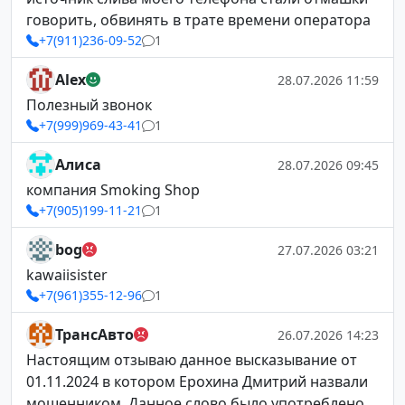
говорить, обвинять в трате времени оператора
+7(911)236-09-52
1
Alex
28.07.2026 11:59
Полезный звонок
+7(999)969-43-41
1
Алиса
28.07.2026 09:45
компания Smoking Shop
+7(905)199-11-21
1
bog
27.07.2026 03:21
kawaiisister
+7(961)355-12-96
1
ТрансАвто
26.07.2026 14:23
Настоящим отзываю данное высказывание от
01.11.2024 в котором Ерохина Дмитрий назвали
мошенником. Данное слово было употреблено