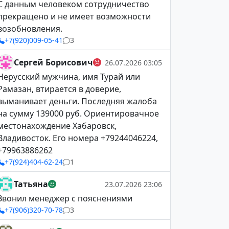
С данным человеком сотрудничество
прекращено и не имеет возможности
возобновления.
+7(920)009-05-41
3
Сергей Борисович
26.07.2026 03:05
Нерусский мужчина, имя Турай или
Рамазан, втирается в доверие,
выманивает деньги. Последняя жалоба
на сумму 139000 руб. Ориентировачное
местонахождение Хабаровск,
Владивосток. Его номера +79244046224,
+79963886262
+7(924)404-62-24
1
Татьяна
23.07.2026 23:06
Звонил менеджер с пояснениями
+7(906)320-70-78
3