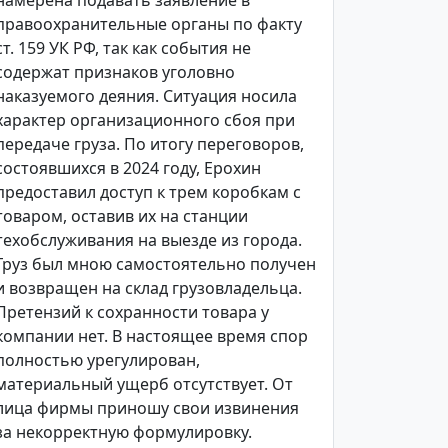
намерена подавать заявление в
правоохранительные органы по факту
ст. 159 УК РФ, так как события не
содержат признаков уголовно
наказуемого деяния. Ситуация носила
характер организационного сбоя при
передаче груза. По итогу переговоров,
состоявшихся в 2024 году, Ерохин
предоставил доступ к трем коробкам с
товаром, оставив их на станции
техобслуживания на выезде из города.
Груз был мною самостоятельно получен
и возвращен на склад грузовладельца.
Претензий к сохранности товара у
компании нет. В настоящее время спор
полностью урегулирован,
материальный ущерб отсутствует. От
лица фирмы приношу свои извинения
за некорректную формулировку.