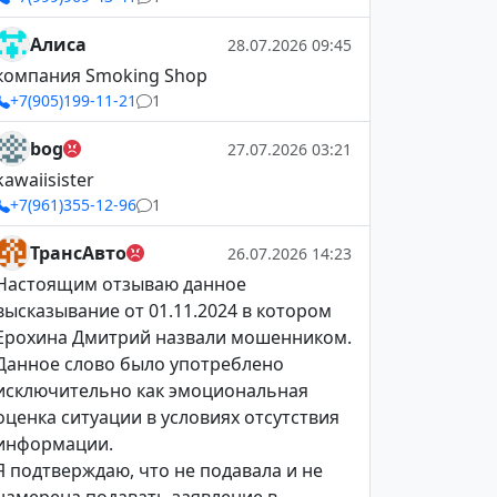
Алиса
28.07.2026 09:45
компания Smoking Shop
+7(905)199-11-21
1
bog
27.07.2026 03:21
kawaiisister
+7(961)355-12-96
1
ТрансАвто
26.07.2026 14:23
Настоящим отзываю данное
высказывание от 01.11.2024 в котором
Ерохина Дмитрий назвали мошенником.
Данное слово было употреблено
исключительно как эмоциональная
оценка ситуации в условиях отсутствия
информации.
Я подтверждаю, что не подавала и не