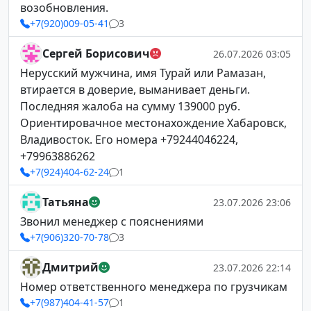
возобновления.
+7(920)009-05-41
3
Сергей Борисович
26.07.2026 03:05
Нерусский мужчина, имя Турай или Рамазан,
втирается в доверие, выманивает деньги.
Последняя жалоба на сумму 139000 руб.
Ориентировачное местонахождение Хабаровск,
Владивосток. Его номера +79244046224,
+79963886262
+7(924)404-62-24
1
Татьяна
23.07.2026 23:06
Звонил менеджер с пояснениями
+7(906)320-70-78
3
Дмитрий
23.07.2026 22:14
Номер ответственного менеджера по грузчикам
+7(987)404-41-57
1