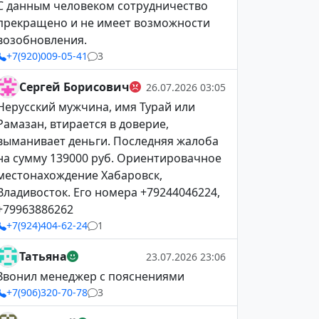
С данным человеком сотрудничество
прекращено и не имеет возможности
возобновления.
+7(920)009-05-41
3
Сергей Борисович
26.07.2026 03:05
Нерусский мужчина, имя Турай или
Рамазан, втирается в доверие,
выманивает деньги. Последняя жалоба
на сумму 139000 руб. Ориентировачное
местонахождение Хабаровск,
Владивосток. Его номера +79244046224,
+79963886262
+7(924)404-62-24
1
Татьяна
23.07.2026 23:06
Звонил менеджер с пояснениями
+7(906)320-70-78
3