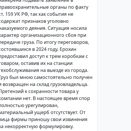
намерена подавать заявление в
правоохранительные органы по факту
ст. 159 УК РФ, так как события не
содержат признаков уголовно
наказуемого деяния. Ситуация носила
характер организационного сбоя при
передаче груза. По итогу переговоров,
состоявшихся в 2024 году, Ерохин
предоставил доступ к трем коробкам с
товаром, оставив их на станции
техобслуживания на выезде из города.
Груз был мною самостоятельно получен
и возвращен на склад грузовладельца.
Претензий к сохранности товара у
компании нет. В настоящее время спор
полностью урегулирован,
материальный ущерб отсутствует. От
лица фирмы приношу свои извинения
за некорректную формулировку.