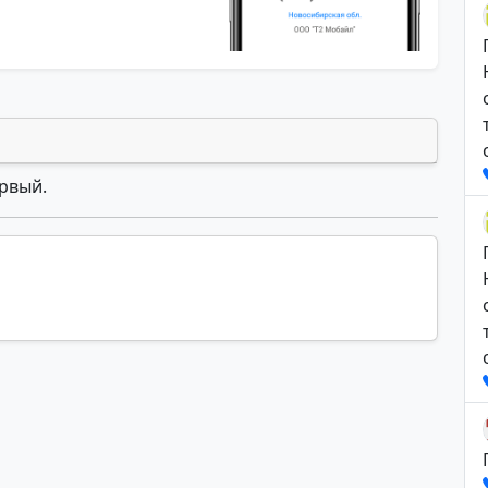
ервый.