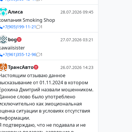
Алиса
28.07.2026 09:45
компания Smoking Shop
+7(905)199-11-21
1
bog
27.07.2026 03:21
kawaiisister
+7(961)355-12-96
1
ТрансАвто
26.07.2026 14:23
Настоящим отзываю данное
высказывание от 01.11.2024 в котором
Ерохина Дмитрий назвали мошенником.
Данное слово было употреблено
исключительно как эмоциональная
оценка ситуации в условиях отсутствия
информации.
Я подтверждаю, что не подавала и не