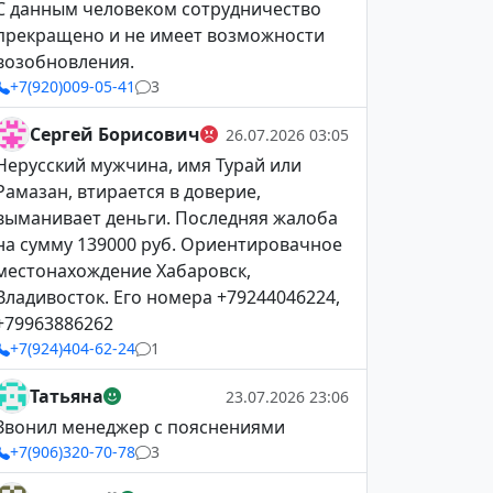
С данным человеком сотрудничество
прекращено и не имеет возможности
возобновления.
+7(920)009-05-41
3
Сергей Борисович
26.07.2026 03:05
Нерусский мужчина, имя Турай или
Рамазан, втирается в доверие,
выманивает деньги. Последняя жалоба
на сумму 139000 руб. Ориентировачное
местонахождение Хабаровск,
Владивосток. Его номера +79244046224,
+79963886262
+7(924)404-62-24
1
Татьяна
23.07.2026 23:06
Звонил менеджер с пояснениями
+7(906)320-70-78
3