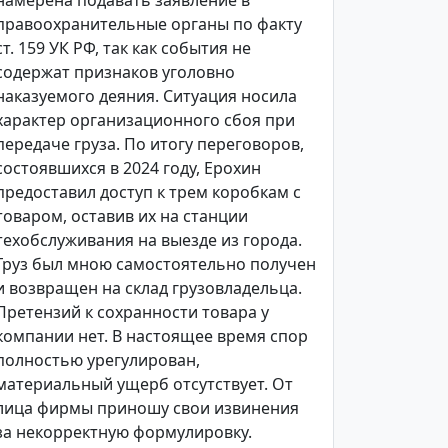
намерена подавать заявление в
правоохранительные органы по факту
ст. 159 УК РФ, так как события не
содержат признаков уголовно
наказуемого деяния. Ситуация носила
характер организационного сбоя при
передаче груза. По итогу переговоров,
состоявшихся в 2024 году, Ерохин
предоставил доступ к трем коробкам с
товаром, оставив их на станции
техобслуживания на выезде из города.
Груз был мною самостоятельно получен
и возвращен на склад грузовладельца.
Претензий к сохранности товара у
компании нет. В настоящее время спор
полностью урегулирован,
материальный ущерб отсутствует. От
лица фирмы приношу свои извинения
за некорректную формулировку.