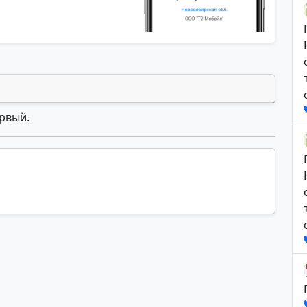
ервый.