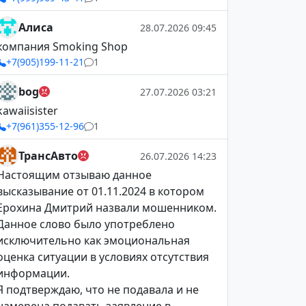
Алиса
28.07.2026 09:45
компания Smoking Shop
+7(905)199-11-21
1
bog
27.07.2026 03:21
kawaiisister
+7(961)355-12-96
1
ТрансАвто
26.07.2026 14:23
Настоящим отзываю данное
высказывание от 01.11.2024 в котором
Ерохина Дмитрий назвали мошенником.
Данное слово было употреблено
исключительно как эмоциональная
оценка ситуации в условиях отсутствия
информации.
Я подтверждаю, что не подавала и не