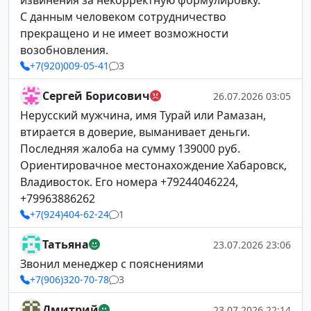
извинения за некорректную формулировку.
С данным человеком сотрудничество
прекращено и не имеет возможности
возобновления.
+7(920)009-05-41
3
Сергей Борисович
26.07.2026 03:05
Нерусский мужчина, имя Турай или Рамазан,
втирается в доверие, выманивает деньги.
Последняя жалоба на сумму 139000 руб.
Ориентировачное местонахождение Хабаровск,
Владивосток. Его номера +79244046224,
+79963886262
+7(924)404-62-24
1
Татьяна
23.07.2026 23:06
Звонил менеджер с пояснениями
+7(906)320-70-78
3
Дмитрий
23.07.2026 22:14