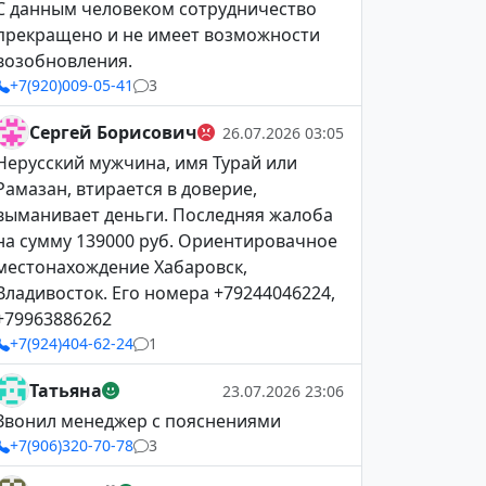
С данным человеком сотрудничество
прекращено и не имеет возможности
возобновления.
+7(920)009-05-41
3
Сергей Борисович
26.07.2026 03:05
Нерусский мужчина, имя Турай или
Рамазан, втирается в доверие,
выманивает деньги. Последняя жалоба
на сумму 139000 руб. Ориентировачное
местонахождение Хабаровск,
Владивосток. Его номера +79244046224,
+79963886262
+7(924)404-62-24
1
Татьяна
23.07.2026 23:06
Звонил менеджер с пояснениями
+7(906)320-70-78
3