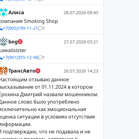
Алиса
28.07.2026 09:45
компания Smoking Shop
+7(905)199-11-21
1
bog
27.07.2026 03:21
kawaiisister
+7(961)355-12-96
1
ТрансАвто
26.07.2026 14:23
Настоящим отзываю данное
высказывание от 01.11.2024 в котором
Ерохина Дмитрий назвали мошенником.
Данное слово было употреблено
исключительно как эмоциональная
оценка ситуации в условиях отсутствия
информации.
Я подтверждаю, что не подавала и не