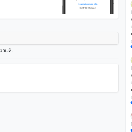
ервый.