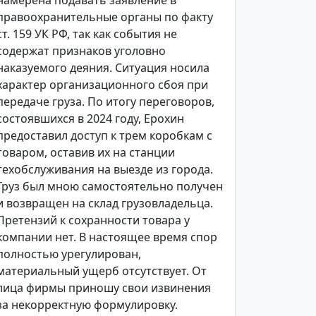
намерена подавать заявление в
правоохранительные органы по факту
ст. 159 УК РФ, так как события не
содержат признаков уголовно
наказуемого деяния. Ситуация носила
характер организационного сбоя при
передаче груза. По итогу переговоров,
состоявшихся в 2024 году, Ерохин
предоставил доступ к трем коробкам с
товаром, оставив их на станции
техобслуживания на выезде из города.
Груз был мною самостоятельно получен
и возвращен на склад грузовладельца.
Претензий к сохранности товара у
компании нет. В настоящее время спор
полностью урегулирован,
материальный ущерб отсутствует. От
лица фирмы приношу свои извинения
за некорректную формулировку.