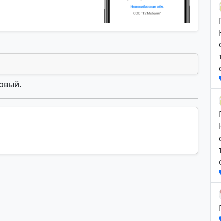
ервый.