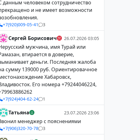
С данным человеком сотрудничество
прекращено и не имеет возможности
возобновления.
+7(920)009-05-41
3
Сергей Борисович
26.07.2026 03:05
Нерусский мужчина, имя Турай или
Рамазан, втирается в доверие,
выманивает деньги. Последняя жалоба
на сумму 139000 руб. Ориентировачное
местонахождение Хабаровск,
Владивосток. Его номера +79244046224,
+79963886262
+7(924)404-62-24
1
Татьяна
23.07.2026 23:06
Звонил менеджер с пояснениями
+7(906)320-70-78
3