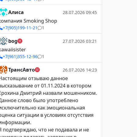
Алиса
28.07.2026 09:45
компания Smoking Shop
+7(905)199-11-21
1
bog
27.07.2026 03:21
kawaiisister
+7(961)355-12-96
1
ТрансАвто
26.07.2026 14:23
Настоящим отзываю данное
высказывание от 01.11.2024 в котором
Ерохина Дмитрий назвали мошенником.
Данное слово было употреблено
исключительно как эмоциональная
оценка ситуации в условиях отсутствия
информации.
Я подтверждаю, что не подавала и не