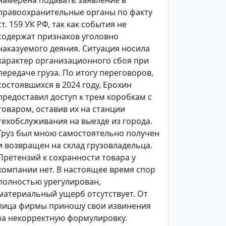
намерена подавать заявление в
правоохранительные органы по факту
ст. 159 УК РФ, так как события не
содержат признаков уголовно
наказуемого деяния. Ситуация носила
характер организационного сбоя при
передаче груза. По итогу переговоров,
состоявшихся в 2024 году, Ерохин
предоставил доступ к трем коробкам с
товаром, оставив их на станции
техобслуживания на выезде из города.
Груз был мною самостоятельно получен
и возвращен на склад грузовладельца.
Претензий к сохранности товара у
компании нет. В настоящее время спор
полностью урегулирован,
материальный ущерб отсутствует. От
лица фирмы приношу свои извинения
за некорректную формулировку.