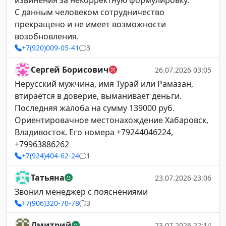
извинения за некорректную формулировку.
С данным человеком сотрудничество
прекращено и не имеет возможности
возобновления.
+7(920)009-05-41
3
Сергей Борисович
26.07.2026 03:05
Нерусский мужчина, имя Турай или Рамазан,
втирается в доверие, выманивает деньги.
Последняя жалоба на сумму 139000 руб.
Ориентировачное местонахождение Хабаровск,
Владивосток. Его номера +79244046224,
+79963886262
+7(924)404-62-24
1
Татьяна
23.07.2026 23:06
Звонил менеджер с пояснениями
+7(906)320-70-78
3
Дмитрий
23.07.2026 22:14