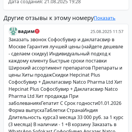
Дата создания: 21.08.2025 19:28
Другие отзывы к этому номеру
Показать
вадим
25.08.2025 11:57
Заказать звонок Софосбувир и даклатасвир в
Москве Гарантия лучшей цены (найдете дешевле
- сделаем скидку) Индивидуальный подход к
каждому клиенту Быстрые сроки поставки
Широкий ассортимент препаратов Препараты и
цены Хиты продажСкидки Hepcinat Plus
Софосбувир + Даклатасвир Natco Pharma Ltd Хит
Hepcinat Plus Софосбувир + Даклатасвир Natco
Pharma Ltd Хит продажда При
заболеванияхГепатит C Срок годности01.01.2026
Форма выпускаТаблетки СтранаИндия
Длительность курса3 месяца 33 000 руб. за 1 курс
(3 месяца) В наличии - 1 +В корзину Заказать в
WhatsApp Sofokast Софосбувир Aprazer Natco