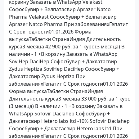
корзину Заказать в WhatsApp Velakast
Софосбувир + Велпатасвир Aprazer Natco
Pharma Velakast Софосбувир + Велпатасвир
Aprazer Natco Pharma При заболеванияхГепатит
C Срок годности01.01.2026 Форма
выпускаТаблетки СтранаИндия Длительность
курса3 месяца 42 900 руб. за 1 курс (3 месяца) В
наличии - 1 +В корзину Заказать в WhatsApp
SoviHep DaciHep Софосбувир + Даклатасвир
Zydus Heptiza SoviHep DaciHep Софосбувир +
Даклатасвир Zydus Heptiza При
заболеванияхГепатит C Срок годности01.01.2026
Форма выпускаТаблетки СтранаИндия
Длительность курса3 месяца 33 000 руб. за 1 курс
(3 месяца) В наличии - 1 +В корзину Заказать в
WhatsApp Sofovir Daclahep Софосбувир +
Даклатасвир Hetero labs ltd -10% Sofovir Daclahep
Софосбувир + Даклатасвир Hetero labs ltd При
заболеванияхГепатит C Срок годности01.01.2026