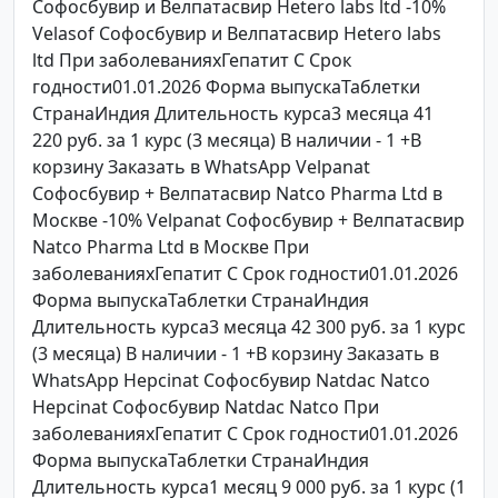
Софосбувир и Велпатасвир Hetero labs ltd -10%
Velasof Софосбувир и Велпатасвир Hetero labs
ltd При заболеванияхГепатит C Срок
годности01.01.2026 Форма выпускаТаблетки
СтранаИндия Длительность курса3 месяца 41
220 руб. за 1 курс (3 месяца) В наличии - 1 +В
корзину Заказать в WhatsApp Velpanat
Софосбувир + Велпатасвир Natco Pharma Ltd в
Москве -10% Velpanat Софосбувир + Велпатасвир
Natco Pharma Ltd в Москве При
заболеванияхГепатит C Срок годности01.01.2026
Форма выпускаТаблетки СтранаИндия
Длительность курса3 месяца 42 300 руб. за 1 курс
(3 месяца) В наличии - 1 +В корзину Заказать в
WhatsApp Hepcinat Софосбувир Natdac Natco
Hepcinat Софосбувир Natdac Natco При
заболеванияхГепатит C Срок годности01.01.2026
Форма выпускаТаблетки СтранаИндия
Длительность курса1 месяц 9 000 руб. за 1 курс (1