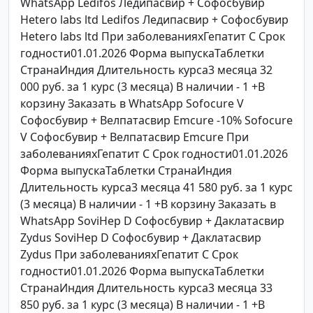
WhatsApp Ledifos Ледипасвир + Софосбувир
Hetero labs ltd Ledifos Ледипасвир + Софосбувир
Hetero labs ltd При заболеванияхГепатит C Срок
годности01.01.2026 Форма выпускаТаблетки
СтранаИндия Длительность курса3 месяца 32
000 руб. за 1 курс (3 месяца) В наличии - 1 +В
корзину Заказать в WhatsApp Sofocure V
Софосбувир + Велпатасвир Emcure -10% Sofocure
V Софосбувир + Велпатасвир Emcure При
заболеванияхГепатит C Срок годности01.01.2026
Форма выпускаТаблетки СтранаИндия
Длительность курса3 месяца 41 580 руб. за 1 курс
(3 месяца) В наличии - 1 +В корзину Заказать в
WhatsApp SoviHep D Софосбувир + Даклатасвир
Zydus SoviHep D Софосбувир + Даклатасвир
Zydus При заболеванияхГепатит C Срок
годности01.01.2026 Форма выпускаТаблетки
СтранаИндия Длительность курса3 месяца 33
850 руб. за 1 курс (3 месяца) В наличии - 1 +В