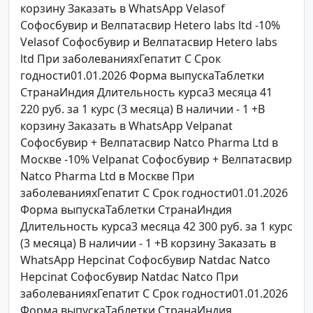
корзину Заказать в WhatsApp Velasof
Софосбувир и Велпатасвир Hetero labs ltd -10%
Velasof Софосбувир и Велпатасвир Hetero labs
ltd При заболеванияхГепатит C Срок
годности01.01.2026 Форма выпускаТаблетки
СтранаИндия Длительность курса3 месяца 41
220 руб. за 1 курс (3 месяца) В наличии - 1 +В
корзину Заказать в WhatsApp Velpanat
Софосбувир + Велпатасвир Natco Pharma Ltd в
Москве -10% Velpanat Софосбувир + Велпатасвир
Natco Pharma Ltd в Москве При
заболеванияхГепатит C Срок годности01.01.2026
Форма выпускаТаблетки СтранаИндия
Длительность курса3 месяца 42 300 руб. за 1 курс
(3 месяца) В наличии - 1 +В корзину Заказать в
WhatsApp Hepcinat Софосбувир Natdac Natco
Hepcinat Софосбувир Natdac Natco При
заболеванияхГепатит C Срок годности01.01.2026
Форма выпускаТаблетки СтранаИндия