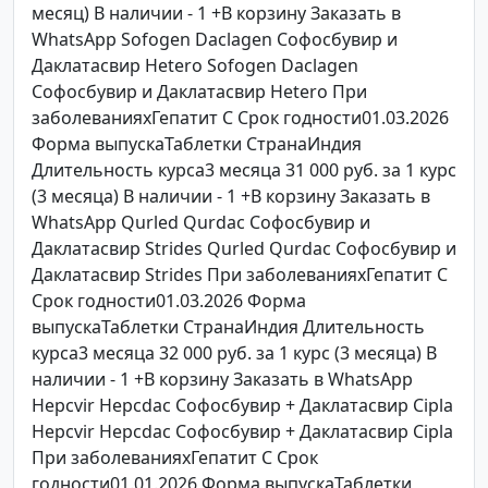
месяц) В наличии - 1 +В корзину Заказать в
WhatsApp Sofogen Daclagen Софосбувир и
Даклатасвир Hetero Sofogen Daclagen
Софосбувир и Даклатасвир Hetero При
заболеванияхГепатит C Срок годности01.03.2026
Форма выпускаТаблетки СтранаИндия
Длительность курса3 месяца 31 000 руб. за 1 курс
(3 месяца) В наличии - 1 +В корзину Заказать в
WhatsApp Qurled Qurdac Софосбувир и
Даклатасвир Strides Qurled Qurdac Софосбувир и
Даклатасвир Strides При заболеванияхГепатит C
Срок годности01.03.2026 Форма
выпускаТаблетки СтранаИндия Длительность
курса3 месяца 32 000 руб. за 1 курс (3 месяца) В
наличии - 1 +В корзину Заказать в WhatsApp
Hepcvir Hepcdac Софосбувир + Даклатасвир Cipla
Hepcvir Hepcdac Софосбувир + Даклатасвир Cipla
При заболеванияхГепатит C Срок
годности01.01.2026 Форма выпускаТаблетки