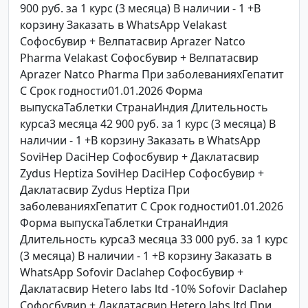
900 руб. за 1 курс (3 месяца) В наличии - 1 +В
корзину Заказать в WhatsApp Velakast
Софосбувир + Велпатасвир Aprazer Natco
Pharma Velakast Софосбувир + Велпатасвир
Aprazer Natco Pharma При заболеванияхГепатит
C Срок годности01.01.2026 Форма
выпускаТаблетки СтранаИндия Длительность
курса3 месяца 42 900 руб. за 1 курс (3 месяца) В
наличии - 1 +В корзину Заказать в WhatsApp
SoviHep DaciHep Софосбувир + Даклатасвир
Zydus Heptiza SoviHep DaciHep Софосбувир +
Даклатасвир Zydus Heptiza При
заболеванияхГепатит C Срок годности01.01.2026
Форма выпускаТаблетки СтранаИндия
Длительность курса3 месяца 33 000 руб. за 1 курс
(3 месяца) В наличии - 1 +В корзину Заказать в
WhatsApp Sofovir Daclahep Софосбувир +
Даклатасвир Hetero labs ltd -10% Sofovir Daclahep
Софосбувир + Даклатасвир Hetero labs ltd При