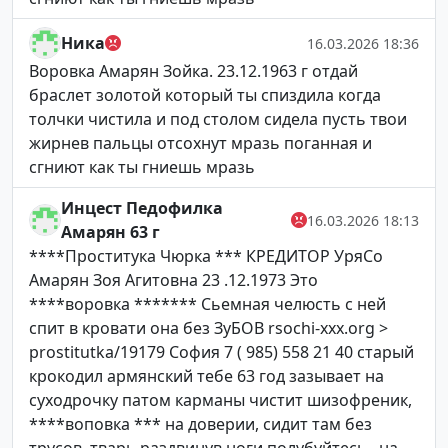
Ника
16.03.2026 18:36
Воровка Амарян Зойка. 23.12.1963 г отдай
браслет золотой который ты спиздила когда
толчки чистила и под столом сидела пусть твои
жирнев пальцы отсохнут мразь поганная и
сгниют как ты гниешь мразь
Инцест Педофилка
16.03.2026 18:13
Амарян 63 г
****Проститука Чюрка *** КРЕДИТОР УряСо
Амарян Зоя Агитовна 23 .12.1973 Это
****воровка ******* Сьемная челюсть с ней
спит в кровати она без ЗуБОВ rsochi-xxx.org >
prostitutka/19179 София 7 ( 985) 558 21 40 старый
крокодил армянский тебе 63 год зазывает на
суходрочку патом карманы чистит шизофреник,
****воповка *** на доверии, сидит там без