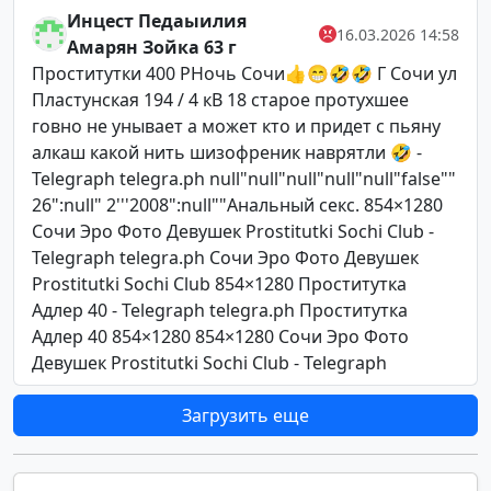
Инцест Педаыилия
16.03.2026 14:58
Амарян Зойка 63 г
Проститутки 400 РНочь Сочи👍😁🤣🤣 Г Сочи ул
Пластунская 194 / 4 кВ 18 старое протухшее
говно не унывает а может кто и придет с пьяну
алкаш какой нить шизофреник наврятли 🤣 -
Telegraph telegra.ph null"null"null"null"null"false""
26":null" 2'''2008":null""Анальный секс. 854×1280
Сочи Эро Фото Девушек Prostitutki Sochi Club -
Telegraph telegra.ph Сочи Эро Фото Девушек
Prostitutki Sochi Club 854×1280 Проститутка
Адлер 40 - Telegraph telegra.ph Проститутка
Адлер 40 854×1280 854×1280 Сочи Эро Фото
Девушек Prostitutki Sochi Club - Telegraph
Загрузить еще