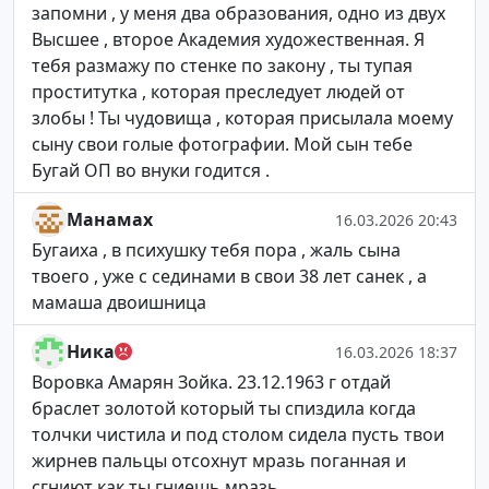
запомни , у меня два образования, одно из двух
Высшее , второе Академия художественная. Я
тебя размажу по стенке по закону , ты тупая
проститутка , которая преследует людей от
злобы ! Ты чудовища , которая присылала моему
сыну свои голые фотографии. Мой сын тебе
Бугай ОП во внуки годится .
Манамах
16.03.2026 20:43
Бугаиха , в психушку тебя пора , жаль сына
твоего , уже с сединами в свои 38 лет санек , а
мамаша двоишница
Ника
16.03.2026 18:37
Воровка Амарян Зойка. 23.12.1963 г отдай
браслет золотой который ты спиздила когда
толчки чистила и под столом сидела пусть твои
жирнев пальцы отсохнут мразь поганная и
сгниют как ты гниешь мразь