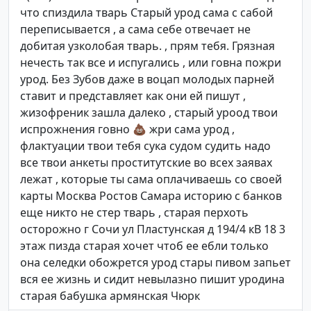
что спиздила тварь Старый урод сама с сабой
переписывается , а сама себе отвечает не
добитая узколобая тварь. , прям тебя. Грязная
нечесть так все и испугались , или говна пожри
урод. Без Зубов даже в воцап молодых парней
ставит и представляет как они ей пишут ,
жизофреник зашла далеко , старый уроод твои
испрожнения говно 💩 жри сама урод ,
флактуации твои тебя сука судом судить надо
все твои анкеты проститутские во всех заявах
лежат , которые ты сама оплачиваешь со своей
карты Москва Ростов Самара историю с банков
еще никто не стер тварь , старая перхоть
осторожно г Сочи ул Пластунская д 194/4 кВ 18 3
этаж пизда старая хочет чтоб ее ебли только
она селедки обожрется урод стары пивом запьет
вся ее жизнь и сидит невылазно пишит уродина
старая бабушка армянская Чюрк