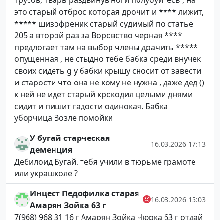
трусов, тварь раздвинув ноги полубуйтесь , на
это старый отброс которая дрочит и **** лижит,
***** шизофреник старый судимый по статье
205 а второй раз за Воровство черная ****
предлогает там на выбор члены драчить *****
опущенная , не стыдно тебе бабка среди внучек
своих сидеть g у бабки крышу сносит от завести
и старости что она не кому не нужна , даже дед ()
к ней не идет старый крокодил целыми днями
сидит и пишит гадости одинокая. Бабка
уборчица Возле помойки
У бугай старческая
16.03.2026 17:13
деменция
Дебилоид Бугай, тебя учили в тюрьме грамоте
или украшколе ?
Инцест Педофилка старая
16.03.2026 15:03
Амарян Зойка 63 г
7(968) 968 31 16 г Амарян Зойка Чюрка 63 г отдай