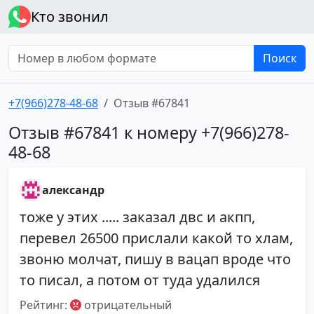
Кто звонил
Поиск
+7(966)278-48-68
Отзыв #67841
Отзыв #67841 к номеру +7(966)278-
48-68
александр
тоже у этих ..... заказал двс и акпп,
перевел 26500 прислали какой то хлам,
звоню молчат, пишу в вацап вроде что
то писал, а потом от туда удалился
Рейтинг:
отрицательный