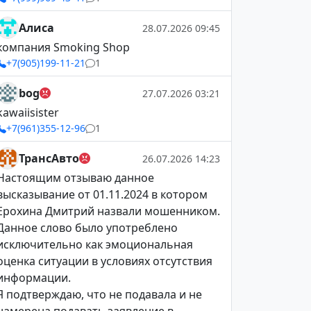
Алиса
28.07.2026 09:45
компания Smoking Shop
+7(905)199-11-21
1
bog
27.07.2026 03:21
kawaiisister
+7(961)355-12-96
1
ТрансАвто
26.07.2026 14:23
Настоящим отзываю данное
высказывание от 01.11.2024 в котором
Ерохина Дмитрий назвали мошенником.
Данное слово было употреблено
исключительно как эмоциональная
оценка ситуации в условиях отсутствия
информации.
Я подтверждаю, что не подавала и не