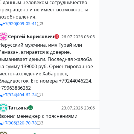
С данным человеком сотрудничество
прекращено и не имеет возможности
возобновления.
+7(920)009-05-41
3
Сергей Борисович
26.07.2026 03:05
Нерусский мужчина, имя Турай или
Рамазан, втирается в доверие,
выманивает деньги. Последняя жалоба
на сумму 139000 руб. Ориентировачное
местонахождение Хабаровск,
Владивосток. Его номера +79244046224,
+79963886262
+7(924)404-62-24
1
Татьяна
23.07.2026 23:06
Звонил менеджер с пояснениями
+7(906)320-70-78
3