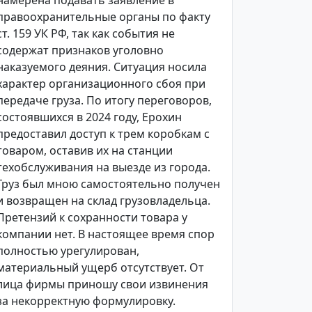
намерена подавать заявление в
правоохранительные органы по факту
ст. 159 УК РФ, так как события не
содержат признаков уголовно
наказуемого деяния. Ситуация носила
характер организационного сбоя при
передаче груза. По итогу переговоров,
состоявшихся в 2024 году, Ерохин
предоставил доступ к трем коробкам с
товаром, оставив их на станции
техобслуживания на выезде из города.
Груз был мною самостоятельно получен
и возвращен на склад грузовладельца.
Претензий к сохранности товара у
компании нет. В настоящее время спор
полностью урегулирован,
материальный ущерб отсутствует. От
лица фирмы приношу свои извинения
за некорректную формулировку.