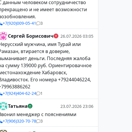
С данным человеком сотрудничество
прекращено и не имеет возможности
возобновления.
+7(920)009-05-41
3
Сергей Борисович
26.07.2026 03:05
Нерусский мужчина, имя Турай или
Рамазан, втирается в доверие,
выманивает деньги. Последняя жалоба
на сумму 139000 руб. Ориентировачное
местонахождение Хабаровск,
Владивосток. Его номера +79244046224,
+79963886262
+7(924)404-62-24
1
Татьяна
23.07.2026 23:06
Звонил менеджер с пояснениями
+7(906)320-70-78
3