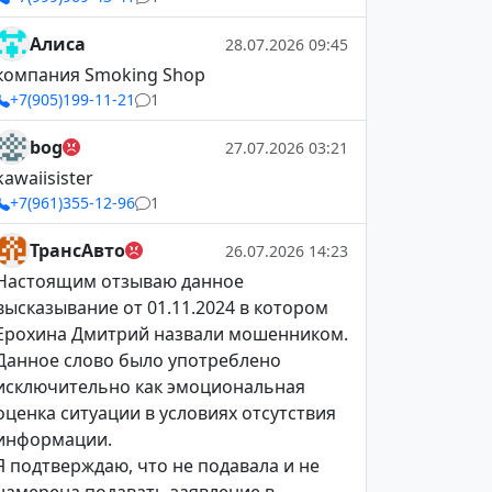
Алиса
28.07.2026 09:45
компания Smoking Shop
+7(905)199-11-21
1
bog
27.07.2026 03:21
kawaiisister
+7(961)355-12-96
1
ТрансАвто
26.07.2026 14:23
Настоящим отзываю данное
высказывание от 01.11.2024 в котором
Ерохина Дмитрий назвали мошенником.
Данное слово было употреблено
исключительно как эмоциональная
оценка ситуации в условиях отсутствия
информации.
Я подтверждаю, что не подавала и не