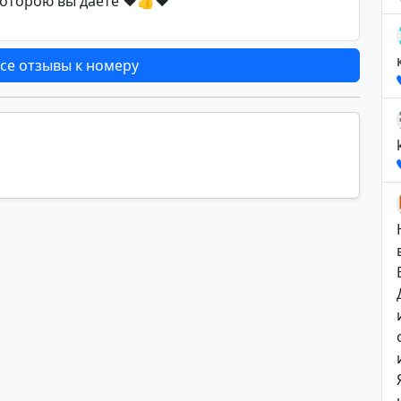
которою вы даёте ♥️👍♥️
се отзывы к номеру