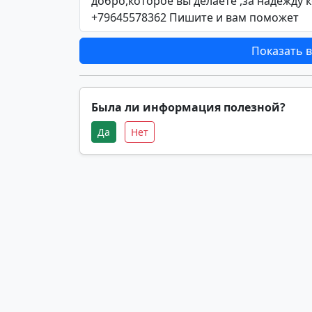
добро,которое вы делаете ,за надежду 
+79645578362 Пишите и вам поможет
Показать в
Была ли информация полезной?
Да
Нет