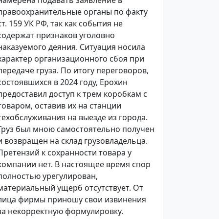
намерена подавать заявление в
правоохранительные органы по факту
ст. 159 УК РФ, так как события не
содержат признаков уголовно
наказуемого деяния. Ситуация носила
характер организационного сбоя при
передаче груза. По итогу переговоров,
состоявшихся в 2024 году, Ерохин
предоставил доступ к трем коробкам с
товаром, оставив их на станции
техобслуживания на выезде из города.
Груз был мною самостоятельно получен
и возвращен на склад грузовладельца.
Претензий к сохранности товара у
компании нет. В настоящее время спор
полностью урегулирован,
материальный ущерб отсутствует. От
лица фирмы приношу свои извинения
за некорректную формулировку.