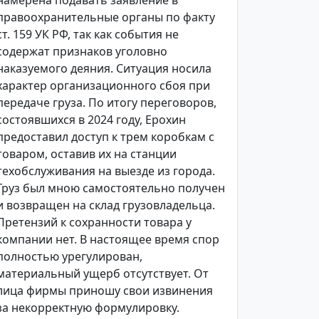
намерена подавать заявление в
правоохранительные органы по факту
ст. 159 УК РФ, так как события не
содержат признаков уголовно
наказуемого деяния. Ситуация носила
характер организационного сбоя при
передаче груза. По итогу переговоров,
состоявшихся в 2024 году, Ерохин
предоставил доступ к трем коробкам с
товаром, оставив их на станции
техобслуживания на выезде из города.
Груз был мною самостоятельно получен
и возвращен на склад грузовладельца.
Претензий к сохранности товара у
компании нет. В настоящее время спор
полностью урегулирован,
материальный ущерб отсутствует. От
лица фирмы приношу свои извинения
за некорректную формулировку.