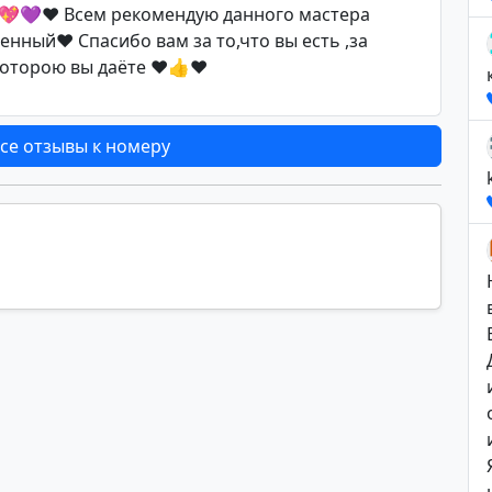
💖💜❤️ Всем рекомендую данного мастера
енный♥️ Спасибо вам за то,что вы есть ,за
которою вы даёте ♥️👍♥️
се отзывы к номеру