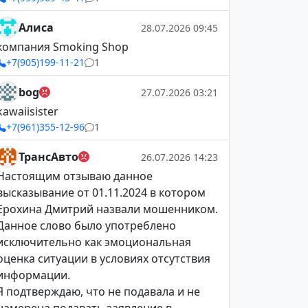
Алиса
28.07.2026 09:45
компания Smoking Shop
+7(905)199-11-21
1
bog
27.07.2026 03:21
kawaiisister
+7(961)355-12-96
1
ТрансАвто
26.07.2026 14:23
Настоящим отзываю данное
высказывание от 01.11.2024 в котором
Ерохина Дмитрий назвали мошенником.
Данное слово было употреблено
исключительно как эмоциональная
оценка ситуации в условиях отсутствия
информации.
Я подтверждаю, что не подавала и не