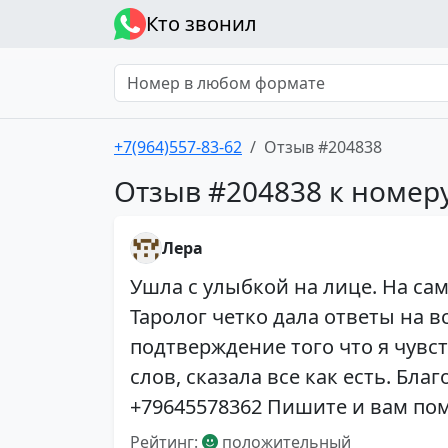
Кто звонил
+7(964)557-83-62
Отзыв #204838
Отзыв #204838 к номеру
Лера
Ушла с улыбкой на лице. На сам
Таролог четко дала ответы на в
подтверждение того что я чувс
слов, сказала все как есть. Благо
+79645578362 Пишите и вам по
Рейтинг:
положительный