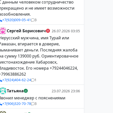
С данным человеком сотрудничество
прекращено и не имеет возможности
возобновления.
+7(920)009-05-41
3
Сергей Борисович
26.07.2026 03:05
Нерусский мужчина, имя Турай или
Рамазан, втирается в доверие,
выманивает деньги. Последняя жалоба
на сумму 139000 руб. Ориентировачное
местонахождение Хабаровск,
Владивосток. Его номера +79244046224,
+79963886262
+7(924)404-62-24
1
Татьяна
23.07.2026 23:06
Звонил менеджер с пояснениями
+7(906)320-70-78
3