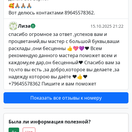
🥰🙏🏽🙏🏽🙏🏽
Вот делюсь контактами 89645578362.
Лиза
15.10.2025 21:22
спасибо огромное за ответ ,успехов вам и
процветаний,вы мастер с большой буквы,ваши
расклады ,они бесценны 👍💖💜❤️ Всем
рекомендую данного мастера поможет всем и
каждому,ее дар,он бесценный♥️ Спасибо вам за
то,что вы есть ,за добро,которое вы делаете ,за
надежду которою вы даёте ♥️👍♥️
+79645578362 Пишите и вам поможет
Показать все отзывы к номеру
Была ли информация полезной?