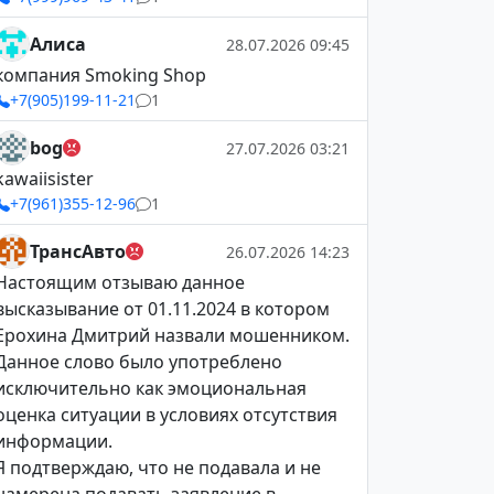
Алиса
28.07.2026 09:45
компания Smoking Shop
+7(905)199-11-21
1
bog
27.07.2026 03:21
kawaiisister
+7(961)355-12-96
1
ТрансАвто
26.07.2026 14:23
Настоящим отзываю данное
высказывание от 01.11.2024 в котором
Ерохина Дмитрий назвали мошенником.
Данное слово было употреблено
исключительно как эмоциональная
оценка ситуации в условиях отсутствия
информации.
Я подтверждаю, что не подавала и не