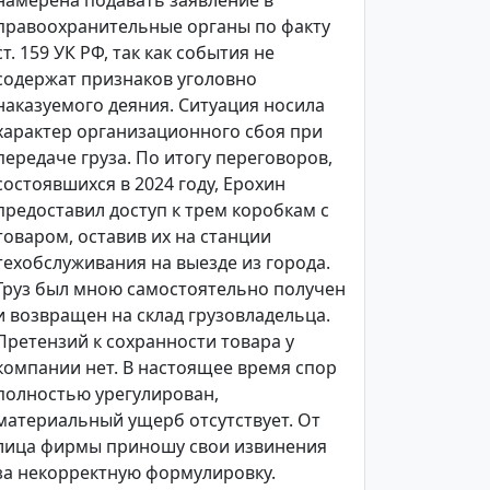
намерена подавать заявление в
правоохранительные органы по факту
ст. 159 УК РФ, так как события не
содержат признаков уголовно
наказуемого деяния. Ситуация носила
характер организационного сбоя при
передаче груза. По итогу переговоров,
состоявшихся в 2024 году, Ерохин
предоставил доступ к трем коробкам с
товаром, оставив их на станции
техобслуживания на выезде из города.
Груз был мною самостоятельно получен
и возвращен на склад грузовладельца.
Претензий к сохранности товара у
компании нет. В настоящее время спор
полностью урегулирован,
материальный ущерб отсутствует. От
лица фирмы приношу свои извинения
за некорректную формулировку.