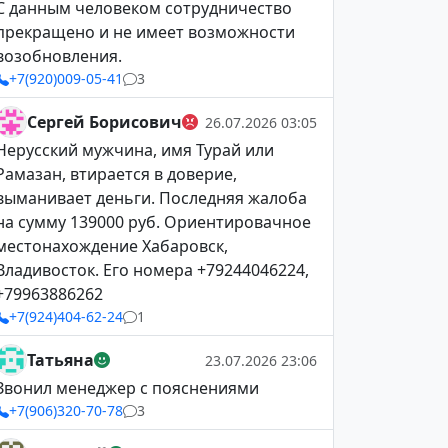
С данным человеком сотрудничество
прекращено и не имеет возможности
возобновления.
+7(920)009-05-41
3
Сергей Борисович
26.07.2026 03:05
Нерусский мужчина, имя Турай или
Рамазан, втирается в доверие,
выманивает деньги. Последняя жалоба
на сумму 139000 руб. Ориентировачное
местонахождение Хабаровск,
Владивосток. Его номера +79244046224,
+79963886262
+7(924)404-62-24
1
Татьяна
23.07.2026 23:06
Звонил менеджер с пояснениями
+7(906)320-70-78
3