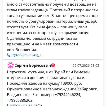
мною самостоятельно получен и возвращен на
склад грузовладельца. Претензий к сохранности
товара у компании нет. В настоящее время спор
полностью урегулирован, материальный ущерб
отсутствует. От лица фирмы приношу свои
извинения за некорректную формулировку.
С данным человеком сотрудничество
прекращено и не имеет возможности
возобновления.
+7(920)009-05-41
3
Сергей Борисович
26.07.2026 03:05
Нерусский мужчина, имя Турай или Рамазан,
втирается в доверие, выманивает деньги.
Последняя жалоба на сумму 139000 руб.
Ориентировачное местонахождение Хабаровск,
Владивосток. Его номера +79244046224,
+79963886262
+7(924)404-62-24
1