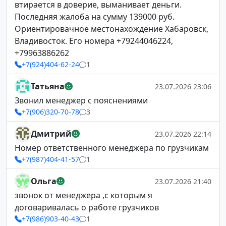
втирается в доверие, выманивает деньги.
Последняя жалоба на сумму 139000 руб.
Ориентировачное местонахождение Хабаровск,
Владивосток. Его номера +79244046224,
+79963886262
+7(924)404-62-24
1
Татьяна
23.07.2026 23:06
Звонил менеджер с пояснениями
+7(906)320-70-78
3
Дмитрий
23.07.2026 22:14
Номер ответственного менеджера по грузчикам
+7(987)404-41-57
1
Ольга
23.07.2026 21:40
звонок от менеджера ,с которым я
договаривалась о работе грузчиков
+7(986)903-40-43
1