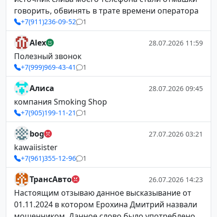
говорить, обвинять в трате времени оператора
+7(911)236-09-52
1
Alex
28.07.2026 11:59
Полезный звонок
+7(999)969-43-41
1
Алиса
28.07.2026 09:45
компания Smoking Shop
+7(905)199-11-21
1
bog
27.07.2026 03:21
kawaiisister
+7(961)355-12-96
1
ТрансАвто
26.07.2026 14:23
Настоящим отзываю данное высказывание от
01.11.2024 в котором Ерохина Дмитрий назвали
мошенником. Данное слово было употреблено