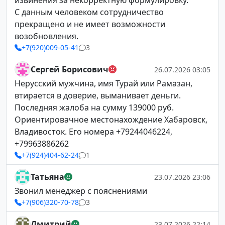
извинения за некорректную формулировку.
С данным человеком сотрудничество
прекращено и не имеет возможности
возобновления.
+7(920)009-05-41
3
Сергей Борисович
26.07.2026 03:05
Нерусский мужчина, имя Турай или Рамазан,
втирается в доверие, выманивает деньги.
Последняя жалоба на сумму 139000 руб.
Ориентировачное местонахождение Хабаровск,
Владивосток. Его номера +79244046224,
+79963886262
+7(924)404-62-24
1
Татьяна
23.07.2026 23:06
Звонил менеджер с пояснениями
+7(906)320-70-78
3
Дмитрий
23.07.2026 22:14