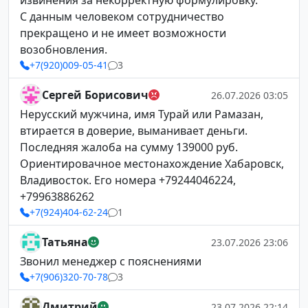
извинения за некорректную формулировку.
С данным человеком сотрудничество
прекращено и не имеет возможности
возобновления.
+7(920)009-05-41
3
Сергей Борисович
26.07.2026 03:05
Нерусский мужчина, имя Турай или Рамазан,
втирается в доверие, выманивает деньги.
Последняя жалоба на сумму 139000 руб.
Ориентировачное местонахождение Хабаровск,
Владивосток. Его номера +79244046224,
+79963886262
+7(924)404-62-24
1
Татьяна
23.07.2026 23:06
Звонил менеджер с пояснениями
+7(906)320-70-78
3
Дмитрий
23.07.2026 22:14