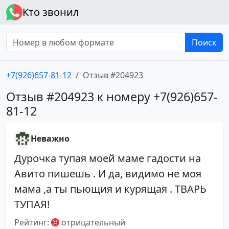
Кто звонил
Поиск
+7(926)657-81-12
Отзыв #204923
Отзыв #204923 к номеру +7(926)657-
81-12
Неважно
Дурочка тупая моей маме гадости на
Авито пишешь . И да, видимо не моя
мама ,а ты пьющия и курящая . ТВАРЬ
ТУПАЯ!
Рейтинг:
отрицательный