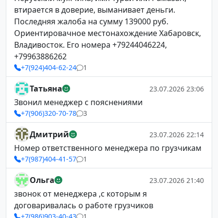
втирается в доверие, выманивает деньги.
Последняя жалоба на сумму 139000 руб.
Ориентировачное местонахождение Хабаровск,
Владивосток. Его номера +79244046224,
+79963886262
+7(924)404-62-24
1
Татьяна
23.07.2026 23:06
Звонил менеджер с пояснениями
+7(906)320-70-78
3
Дмитрий
23.07.2026 22:14
Номер ответственного менеджера по грузчикам
+7(987)404-41-57
1
Ольга
23.07.2026 21:40
звонок от менеджера ,с которым я
договаривалась о работе грузчиков
+7(986)903-40-43
1