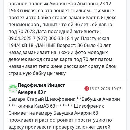
органов половых Амарян Зоя Агитовна 23 12
1963 гнилая, со рта воняет гнильем...съемные
протезы это бабка старая заманивает в Яндекс
пенсионеров , пишит что ей 36 лет , ей давно
под 70 7078 Дата последней активности:
09.04.2025 7 (927) 006-33-18 1 ул Пластунская
194/4 кВ 18 -ДАННЫЕ Возраст: 36 было 40 лет
назад заманивает на чюжии фото молодых
девочек выход старая карга под 70 лет патом
названивает типо жене расскажет сразу в блок
страшную бабку цыганку
Педофилия Инцест
16.03.2026 19:05
Амарян 63 г
Самара Старый Шизофреник **Бабушка Амарян
*** кличка КамАЗ 63 г ***** Шизофреник
Снимает на камеру Баьушка Амарян 63
проживает и распостроняет проституцию по
адресу произвести проверку склоняет детей