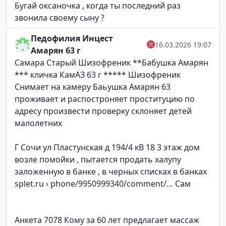
Бугай оксаночка , когда ты последний раз
звонила своему сыну ?
Педофилия Инцест
16.03.2026 19:07
Амарян 63 г
Самара Старый Шизофреник **Бабушка Амарян
*** кличка КамАЗ 63 г ***** Шизофреник
Снимает на камеру Баьушка Амарян 63
проживает и распостроняет проституцию по
адресу произвести проверку склоняет детей
малолетних
Г Сочи ул Пластунская д 194/4 кВ 18 3 этаж дом
возле помойки , пытается продать халупу
заложенную в банке , в черных списках в банках
splet.ru › phone/9950999340/comment/… Сам
Анкета 7078 Кому за 60 лет предлагает массаж