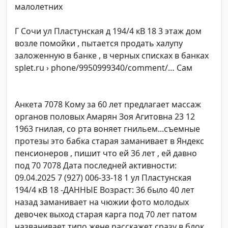
малолетних
Г Сочи ул Пластунская д 194/4 кВ 18 3 этаж дом
возле помойки , пытается продать халупу
заложенную в банке , в черных списках в банках
splet.ru › phone/9950999340/comment/… Сам
Анкета 7078 Кому за 60 лет предлагает массаж
органов половых Амарян Зоя Агитовна 23 12
1963 гнилая, со рта воняет гнильем...съемные
протезы это бабка старая заманивает в Яндекс
пенсионеров , пишит что ей 36 лет , ей давно
под 70 7078 Дата последней активности:
09.04.2025 7 (927) 006-33-18 1 ул Пластунская
194/4 кВ 18 -ДАННЫЕ Возраст: 36 было 40 лет
назад заманивает на чюжии фото молодых
девочек выход старая карга под 70 лет патом
названивает типо жене расскажет сразу в блок