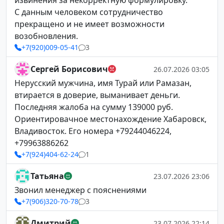
извинения за некорректную формулировку.
С данным человеком сотрудничество
прекращено и не имеет возможности
возобновления.
+7(920)009-05-41
3
Сергей Борисович
26.07.2026 03:05
Нерусский мужчина, имя Турай или Рамазан,
втирается в доверие, выманивает деньги.
Последняя жалоба на сумму 139000 руб.
Ориентировачное местонахождение Хабаровск,
Владивосток. Его номера +79244046224,
+79963886262
+7(924)404-62-24
1
Татьяна
23.07.2026 23:06
Звонил менеджер с пояснениями
+7(906)320-70-78
3
Дмитрий
23.07.2026 22:14