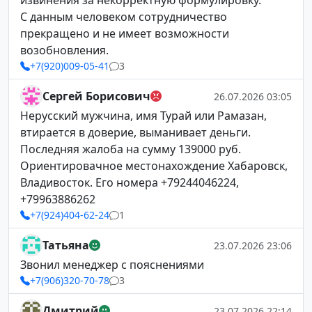
извинения за некорректную формулировку.
С данным человеком сотрудничество
прекращено и не имеет возможности
возобновления.
+7(920)009-05-41
3
Сергей Борисович
26.07.2026 03:05
Нерусский мужчина, имя Турай или Рамазан,
втирается в доверие, выманивает деньги.
Последняя жалоба на сумму 139000 руб.
Ориентировачное местонахождение Хабаровск,
Владивосток. Его номера +79244046224,
+79963886262
+7(924)404-62-24
1
Татьяна
23.07.2026 23:06
Звонил менеджер с пояснениями
+7(906)320-70-78
3
Дмитрий
23.07.2026 22:14