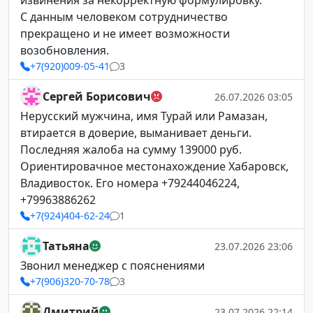
извинения за некорректную формулировку.
С данным человеком сотрудничество
прекращено и не имеет возможности
возобновления.
+7(920)009-05-41
3
Сергей Борисович
26.07.2026 03:05
Нерусский мужчина, имя Турай или Рамазан,
втирается в доверие, выманивает деньги.
Последняя жалоба на сумму 139000 руб.
Ориентировачное местонахождение Хабаровск,
Владивосток. Его номера +79244046224,
+79963886262
+7(924)404-62-24
1
Татьяна
23.07.2026 23:06
Звонил менеджер с пояснениями
+7(906)320-70-78
3
Дмитрий
23.07.2026 22:14