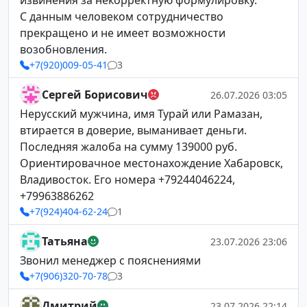
извинения за некорректную формулировку.
С данным человеком сотрудничество
прекращено и не имеет возможности
возобновления.
+7(920)009-05-41
3
Сергей Борисович
26.07.2026 03:05
Нерусский мужчина, имя Турай или Рамазан,
втирается в доверие, выманивает деньги.
Последняя жалоба на сумму 139000 руб.
Ориентировачное местонахождение Хабаровск,
Владивосток. Его номера +79244046224,
+79963886262
+7(924)404-62-24
1
Татьяна
23.07.2026 23:06
Звонил менеджер с пояснениями
+7(906)320-70-78
3
Дмитрий
23.07.2026 22:14