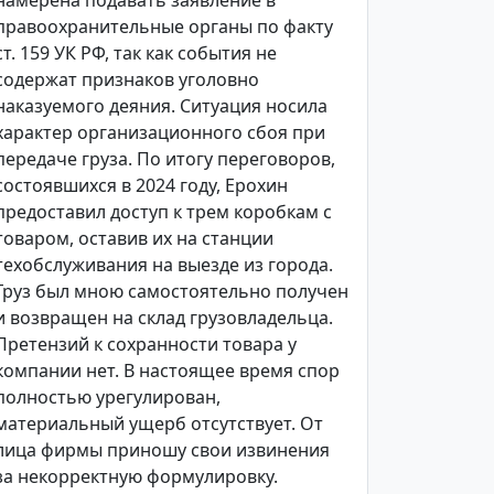
намерена подавать заявление в
правоохранительные органы по факту
ст. 159 УК РФ, так как события не
содержат признаков уголовно
наказуемого деяния. Ситуация носила
характер организационного сбоя при
передаче груза. По итогу переговоров,
состоявшихся в 2024 году, Ерохин
предоставил доступ к трем коробкам с
товаром, оставив их на станции
техобслуживания на выезде из города.
Груз был мною самостоятельно получен
и возвращен на склад грузовладельца.
Претензий к сохранности товара у
компании нет. В настоящее время спор
полностью урегулирован,
материальный ущерб отсутствует. От
лица фирмы приношу свои извинения
за некорректную формулировку.