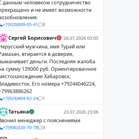
С данным человеком сотрудничество
прекращено и не имеет возможности
возобновления.
+7(920)009-05-41
3
Сергей Борисович
26.07.2026 03:05
Нерусский мужчина, имя Турай или
Рамазан, втирается в доверие,
выманивает деньги. Последняя жалоба
на сумму 139000 руб. Ориентировачное
местонахождение Хабаровск,
Владивосток. Его номера +79244046224,
+79963886262
+7(924)404-62-24
1
Татьяна
23.07.2026 23:06
Звонил менеджер с пояснениями
+7(906)320-70-78
3