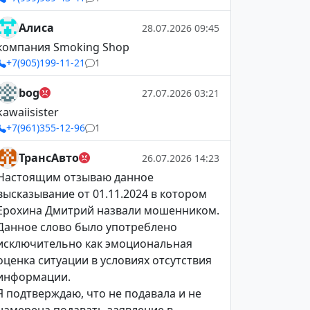
Алиса
28.07.2026 09:45
компания Smoking Shop
+7(905)199-11-21
1
bog
27.07.2026 03:21
kawaiisister
+7(961)355-12-96
1
ТрансАвто
26.07.2026 14:23
Настоящим отзываю данное
высказывание от 01.11.2024 в котором
Ерохина Дмитрий назвали мошенником.
Данное слово было употреблено
исключительно как эмоциональная
оценка ситуации в условиях отсутствия
информации.
Я подтверждаю, что не подавала и не