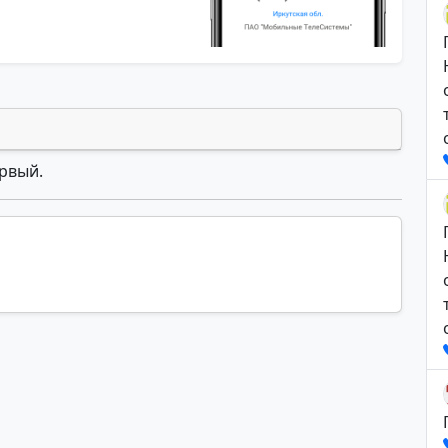
ервый.