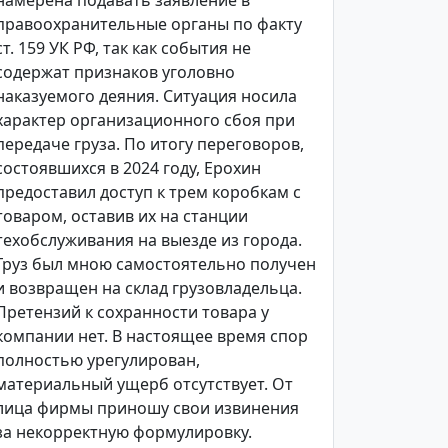
намерена подавать заявление в
правоохранительные органы по факту
ст. 159 УК РФ, так как события не
содержат признаков уголовно
наказуемого деяния. Ситуация носила
характер организационного сбоя при
передаче груза. По итогу переговоров,
состоявшихся в 2024 году, Ерохин
предоставил доступ к трем коробкам с
товаром, оставив их на станции
техобслуживания на выезде из города.
Груз был мною самостоятельно получен
и возвращен на склад грузовладельца.
Претензий к сохранности товара у
компании нет. В настоящее время спор
полностью урегулирован,
материальный ущерб отсутствует. От
лица фирмы приношу свои извинения
за некорректную формулировку.