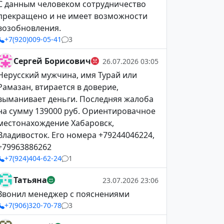
С данным человеком сотрудничество
прекращено и не имеет возможности
возобновления.
+7(920)009-05-41
3
Сергей Борисович
26.07.2026 03:05
Нерусский мужчина, имя Турай или
Рамазан, втирается в доверие,
выманивает деньги. Последняя жалоба
на сумму 139000 руб. Ориентировачное
местонахождение Хабаровск,
Владивосток. Его номера +79244046224,
+79963886262
+7(924)404-62-24
1
Татьяна
23.07.2026 23:06
Звонил менеджер с пояснениями
+7(906)320-70-78
3