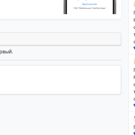
ервый.