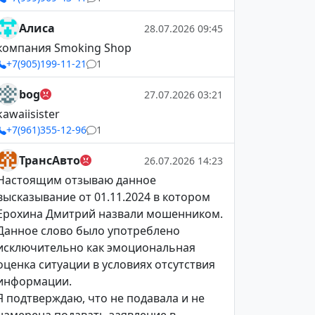
Алиса
28.07.2026 09:45
компания Smoking Shop
+7(905)199-11-21
1
bog
27.07.2026 03:21
kawaiisister
+7(961)355-12-96
1
ТрансАвто
26.07.2026 14:23
Настоящим отзываю данное
высказывание от 01.11.2024 в котором
Ерохина Дмитрий назвали мошенником.
Данное слово было употреблено
исключительно как эмоциональная
оценка ситуации в условиях отсутствия
информации.
Я подтверждаю, что не подавала и не