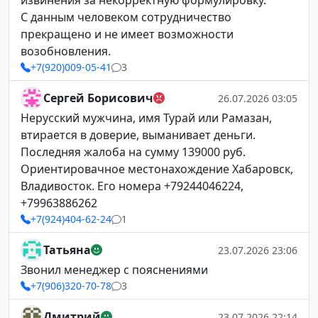
извинения за некорректную формулировку.
С данным человеком сотрудничество
прекращено и не имеет возможности
возобновления.
+7(920)009-05-41
3
Сергей Борисович
26.07.2026 03:05
Нерусский мужчина, имя Турай или Рамазан,
втирается в доверие, выманивает деньги.
Последняя жалоба на сумму 139000 руб.
Ориентировачное местонахождение Хабаровск,
Владивосток. Его номера +79244046224,
+79963886262
+7(924)404-62-24
1
Татьяна
23.07.2026 23:06
Звонил менеджер с пояснениями
+7(906)320-70-78
3
Дмитрий
23.07.2026 22:14