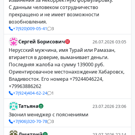
извинения за некорректную формулировку.
С данным человеком сотрудничество
прекращено и не имеет возможности
возобновления.
+7(920)009-05-41
3
Сергей Борисович
26.07.2026 03:05
Нерусский мужчина, имя Турай или Рамазан,
втирается в доверие, выманивает деньги.
Последняя жалоба на сумму 139000 руб.
Ориентировачное местонахождение Хабаровск,
Владивосток. Его номера +79244046224,
+79963886262
+7(924)404-62-24
1
Татьяна
23.07.2026 23:06
Звонил менеджер с пояснениями
+7(906)320-70-78
3
Дмитрий
23.07.2026 22:14