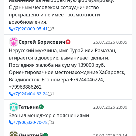
извинения за некорректную формулировку.
С данным человеком сотрудничество
прекращено и не имеет возможности
возобновления.
+7(920)009-05-41
3
Сергей Борисович
26.07.2026 03:05
Нерусский мужчина, имя Турай или Рамазан,
втирается в доверие, выманивает деньги.
Последняя жалоба на сумму 139000 руб.
Ориентировачное местонахождение Хабаровск,
Владивосток. Его номера +79244046224,
+79963886262
+7(924)404-62-24
1
Татьяна
23.07.2026 23:06
Звонил менеджер с пояснениями
+7(906)320-70-78
3
Дмитрий
23.07.2026 22:14