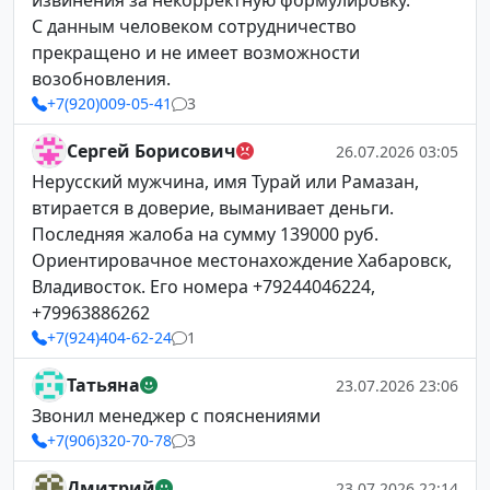
извинения за некорректную формулировку.
С данным человеком сотрудничество
прекращено и не имеет возможности
возобновления.
+7(920)009-05-41
3
Сергей Борисович
26.07.2026 03:05
Нерусский мужчина, имя Турай или Рамазан,
втирается в доверие, выманивает деньги.
Последняя жалоба на сумму 139000 руб.
Ориентировачное местонахождение Хабаровск,
Владивосток. Его номера +79244046224,
+79963886262
+7(924)404-62-24
1
Татьяна
23.07.2026 23:06
Звонил менеджер с пояснениями
+7(906)320-70-78
3
Дмитрий
23.07.2026 22:14